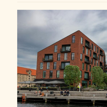
of
Document
Legalization
When
Renting
or
Buying
a
Summer
House