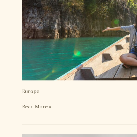
Europe
Camillas
Read More »
ferie
i
Østrig