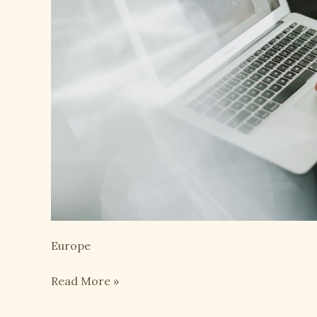
Europe
The
Read More »
Importance